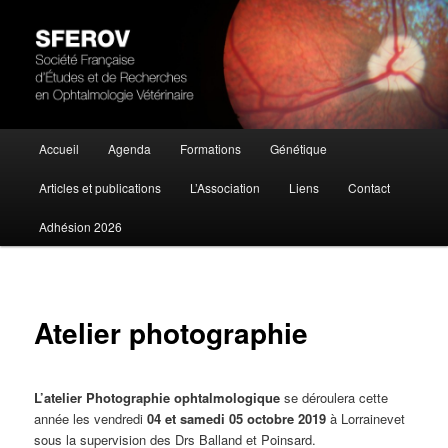
Société Française d'Études et de Recherches en Ophtalmologie Vétérinaire
SFEROV
Menu
Accueil
Agenda
Formations
Génétique
Aller
principal
Articles et publications
L’Association
Liens
Contact
au
Adhésion 2026
contenu
principal
Atelier photographie
L’atelier Photographie ophtalmologique
se déroulera cette
année les vendredi
04 et samedi 05 octobre 2019
à Lorrainevet
sous la supervision des Drs Balland et Poinsard.