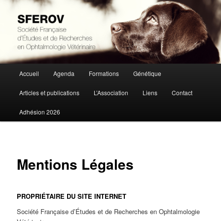
Société Française d'Études et de Recherches en Ophtalmologie Vétérinaire
SFEROV
Menu
Accueil
Agenda
Formations
Génétique
Aller
principal
Articles et publications
L’Association
Liens
Contact
au
Adhésion 2026
contenu
principal
Mentions Légales
PROPRIÉTAIRE DU SITE INTERNET
Société Française d’Études et de Recherches en Ophtalmologie