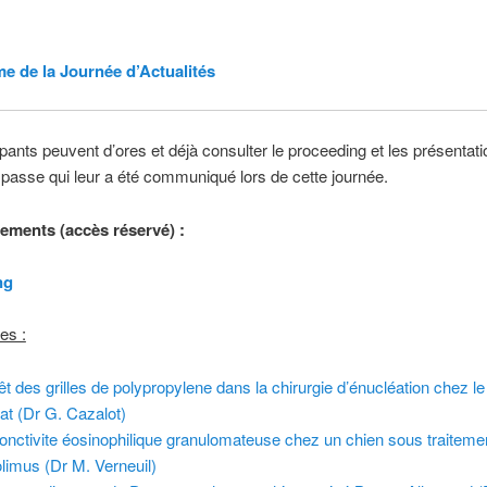
 de la Journée d’Actualités
ipants peuvent d’ores et déjà consulter le proceeding et les présentat
passe qui leur a été communiqué lors de cette journée.
ements (accès réservé) :
ng
es :
rêt des grilles de polypropylene dans la chirurgie d’énucléation chez le
hat (Dr G. Cazalot)
onctivite éosinophilique granulomateuse chez un chien sous traiteme
olimus (Dr M. Verneuil)