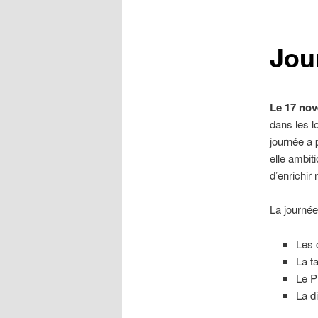
principal
Jou
Le 17 no
dans les l
journée a 
elle ambit
d’enrichir 
La journée
Les 
La t
Le P
La d