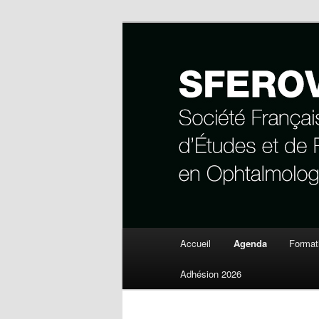
Société Française d'Études et 
SFEROV
Menu
Accueil
Agenda
Format
Aller
principal
Adhésion 2026
au
contenu