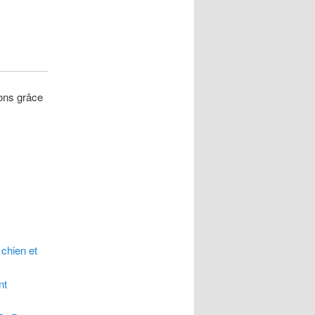
ions grâce
 chien et
nt