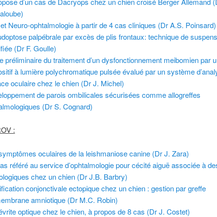
opose d’un cas de Dacryops chez un chien croisé Berger Allemand (
aloube)
et Neuro-ophtalmologie à partir de 4 cas cliniques (Dr A.S. Poinsard)
doptose palpébrale par excès de plis frontaux: technique de suspen
fiée (Dr F. Goulle)
e préliminaire du traitement d’un dysfonctionnement meibomien par 
ositif à lumière polychromatique pulsée évalué par un système d’anal
ace oculaire chez le chien (Dr J. Michel)
loppement de parois ombilicales sécurisées comme allogreffes
almologiques (Dr S. Cognard)
ROV :
symptômes oculaires de la leishmaniose canine (Dr J. Zara)
as référé au service d’ophtalmologie pour cécité aiguë associée à de
ologiques chez un chien (Dr J.B. Barbry)
ification conjonctivale ectopique chez un chien : gestion par greffe
embrane amniotique (Dr M.C. Robin)
évrite optique chez le chien, à propos de 8 cas (Dr J. Costet)