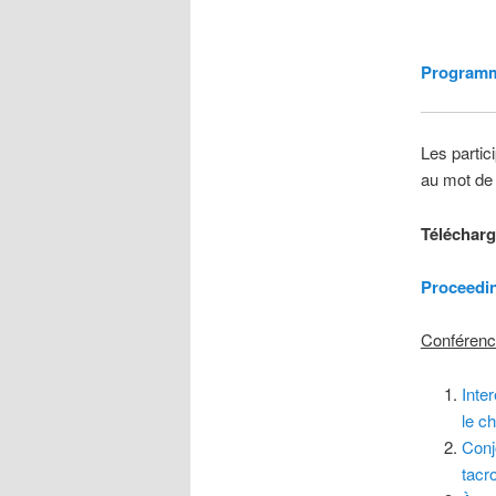
Programme
Les partic
au mot de 
Télécharg
Proceedi
Conférenc
Inte
le c
Conj
tacr