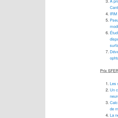
À pr
Cant
IRM 
Pseu
modi
Étud
disp
surf
Déve
opht
Prix SFE
Les 
Un c
neur
Calc
de m
La n