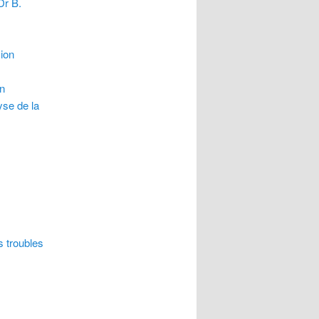
Dr B.
sion
un
yse de la
s troubles