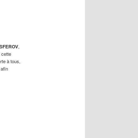
a SFEROV
,
 cette
te à tous,
afin