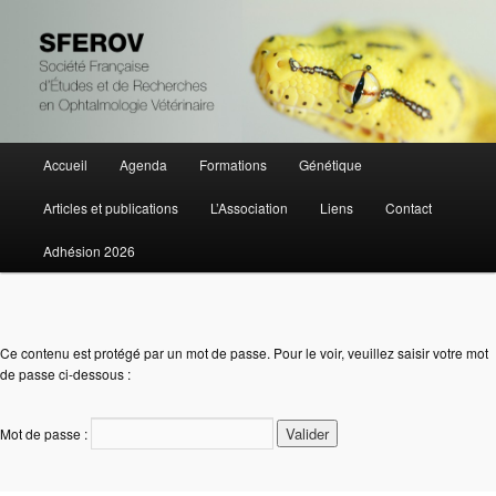
Société Française d'Études et de Recherches en Ophtalmologie Vétérinaire
SFEROV
Menu
Accueil
Agenda
Formations
Génétique
Aller
principal
Articles et publications
L’Association
Liens
Contact
au
Adhésion 2026
contenu
principal
Ce contenu est protégé par un mot de passe. Pour le voir, veuillez saisir votre mot
de passe ci-dessous :
Mot de passe :